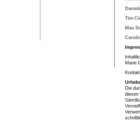
Daniel
Tim Ci
Max S
Caroli
Impre
Inhaltl
Marie 
Kontakt
Urhebe
Die dur
diesen
Sämtlic
Verviel
Verwer
schrift